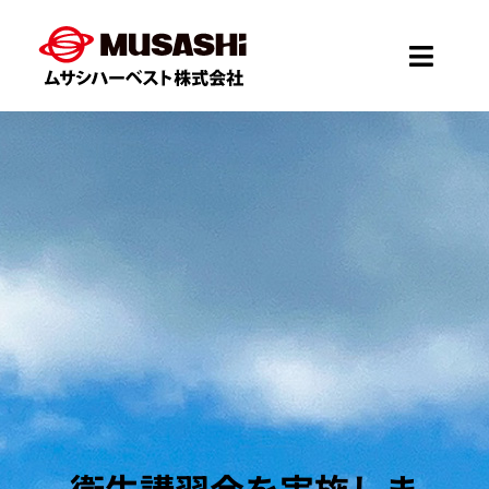
Skip
to
Toggle
content
Naviga
Home
会社概要
事業案内
お知らせ
採用情報
衛生講習会を実施しま