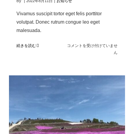
By
|
2022年8月11日
|
お知らせ
Vivamus suscipit tortor eget felis porttitor
volutpat. Donec rutrum congue leo eget
malesuada.
植
続きを読む
コメントを受け付けていませ
田
ん
工
場
周
り
の
高
木
剪
定
を
「健康経営優良法人2022」に認定さ
行
れました