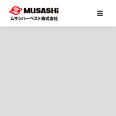
Skip
to
Toggle
content
Naviga
Home
会社概要
事業案内
お知らせ
採用情報