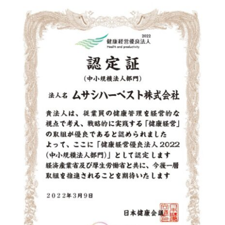
拠
出
年
金
（企
業
型
DC）
制
度
導
「健康経営優良法人2025（中小規模
入
法人部門）」に認定されました
の
お
知
ら
せ
は