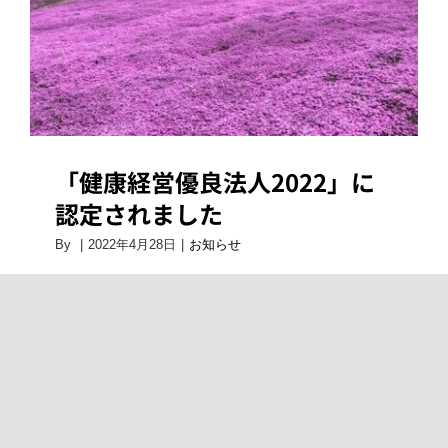
い
ま
し
た
は
「健康経営優良法人2022」に
認定されました
By
|
2022年4月28日
|
お知らせ
Vivamus suscipit tortor eget felis porttitor
volutpat. Donec rutrum congue leo eget
malesuada.
「健
続きを読む
コメントを受け付けていませ
康
ん
経