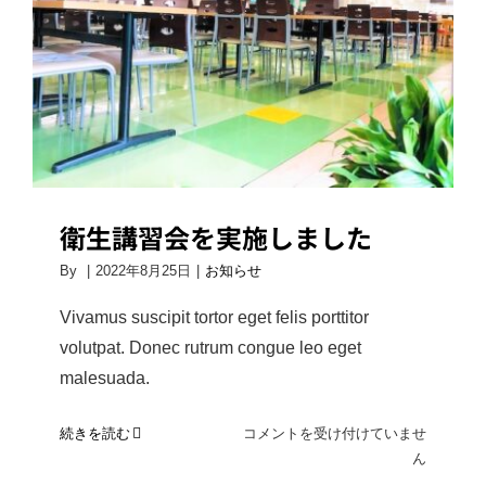
所」
に
衛生講習会を実施しました
認
定
さ
れ
ま
し
た
衛生講習会を実施しました
は
By
|
2022年8月25日
|
お知らせ
Vivamus suscipit tortor eget felis porttitor
volutpat. Donec rutrum congue leo eget
malesuada.
衛
続きを読む
コメントを受け付けていませ
生
ん
講