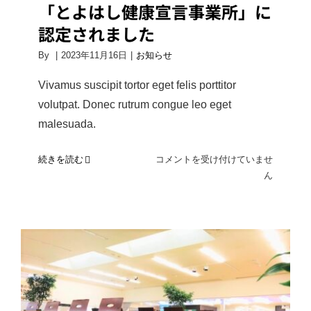
「とよはし健康宣言事業所」に
認定されました
By
|
2023年11月16日
|
お知らせ
Vivamus suscipit tortor eget felis porttitor
volutpat. Donec rutrum congue leo eget
malesuada.
「と
続きを読む
コメントを受け付けていませ
よ
ん
は
し
健
康
宣
言
事
業