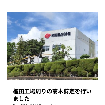
習
会
を
実
施
し
ま
し
植田工場周りの高木剪定を行いまし
た
た
は
植田工場周りの高木剪定を行い
ました