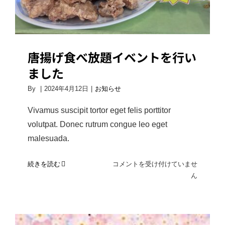
施
し
ま
し
た
唐揚げ食べ放題イベントを行い
は
ました
By
|
2024年4月12日
|
お知らせ
Vivamus suscipit tortor eget felis porttitor
volutpat. Donec rutrum congue leo eget
malesuada.
唐
続きを読む
コメントを受け付けていませ
揚
ん
げ
食
べ
放