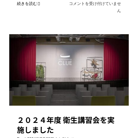
オ
続きを読む
コメントを受け付けていませ
ー
ん
ロ
ラ
ド
リ
ン
ク
は
２０２４年度 衛生講習会を実施しま
した
２０２４年度 衛生講習会を実
施しました