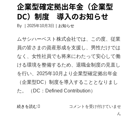
企業型確定拠出年金（企業型
DC）制度 導入のお知らせ
By
|
2025年10月3日
|
お知らせ
ムサシハーベスト株式会社では、この度、従業
員の皆さまの資産形成を支援し、男性だけでは
なく、女性社員でも将来にわたって安心して働
ける環境を整備するため、退職金制度の見直し
を行い、2025年10月より企業型確定拠出年金
（企業型DC）制度を導入することとなりまし
た。 （DC：Defined Contribution）
企
続きを読む
コメントを受け付けていませ
業
ん
型
確
定