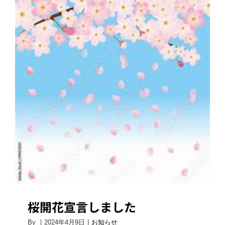
題
イ
ベ
ン
ト
を
行
い
桜開花宣言しました
ま
し
た
は
桜開花宣言しました
By
|
2024年4月9日
|
お知らせ