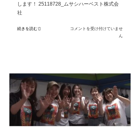
します！ 25118728_ムサシハーベスト株式会
社
「健
続きを読む
コメントを受け付けていませ
康
ん
経
営
優
良
法
人
2025（中
小
規
オーロラドリンク
模
法
人
部
門）」