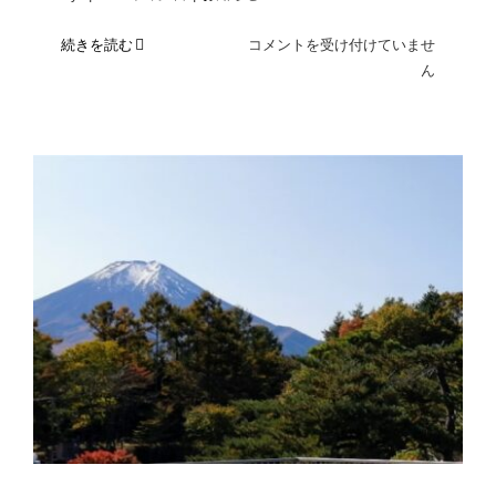
桜
続きを読む
コメントを受け付けていませ
開
ん
花
宣
言
し
ま
し
た
は
「とよはし健康宣言事業所」に認定
されました