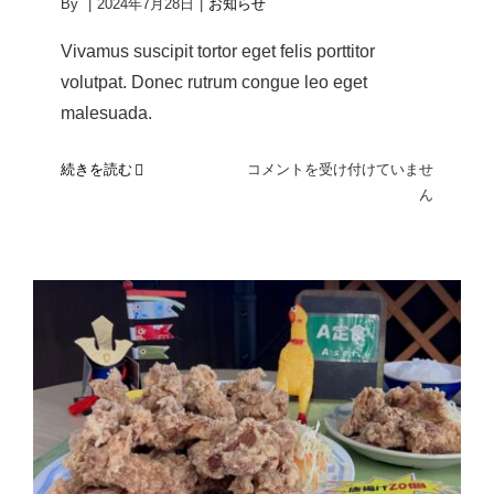
By
|
2024年7月28日
|
お知らせ
Vivamus suscipit tortor eget felis porttitor
volutpat. Donec rutrum congue leo eget
malesuada.
２
続きを読む
コメントを受け付けていませ
０
ん
２
４
年
度
衛
生
講
習
唐揚げ食べ放題イベントを行いまし
会
た
を
実