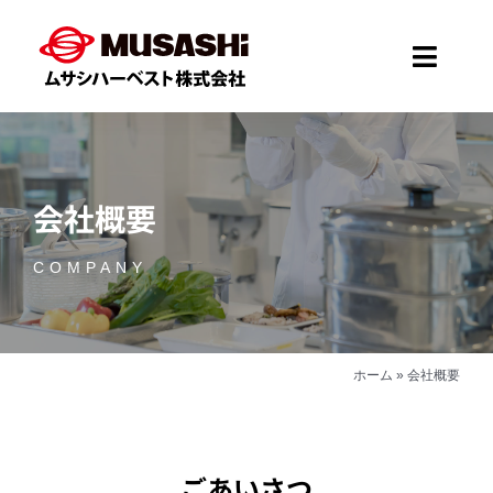
Skip
to
Toggle
content
Naviga
Home
会社概要
会社概要
COMPANY
事業案内
お知らせ
ホーム
»
会社概要
採用情報
ごあいさつ