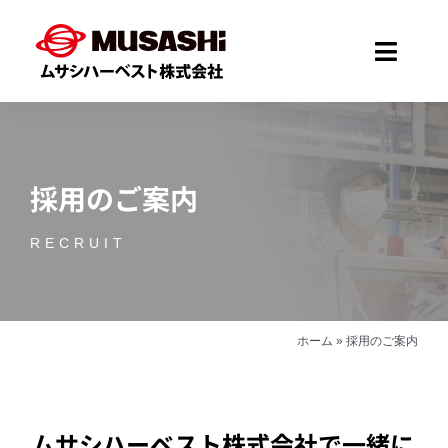
Skip
to
Toggle
content
Naviga
Home
採用のご案内
会社概要
RECRUIT
事業案内
お知らせ
ホーム
»
採用のご案内
採用情報
ムサシハーベスト株式会社で
一緒に