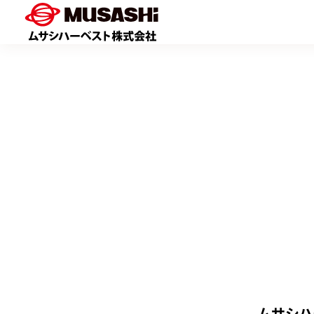
Skip
to
content
ムサシハ