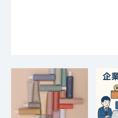
【道の駅とよはし】にて
企業
Waphytoの商品が販売開始
型D
となります