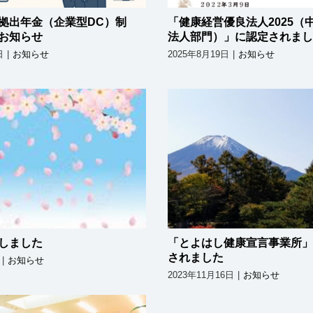
拠出年金（企業型DC）制
「健康経営優良法人2025（
お知らせ
法人部門）」に認定されまし
日
|
お知らせ
2025年8月19日
|
お知らせ
「とよはし健康宣
開花宣言しました
所」に認定されま
しました
「とよはし健康宣言事業所」
されました
|
お知らせ
2023年11月16日
|
お知らせ