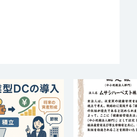
型確定拠出年金（企業
「健康経営優良
C）制度 導入のお知
2025（中小規模
らせ
門）」に認定され