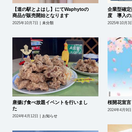
【道の駅とよはし】にてWaphytoの
企業型確定
商品が販売開始となります
度 導入の
2025年10月7日
|
未分類
2025年10月3
唐揚げ食べ放題イベントを
桜
行いました
唐揚げ食べ放題イベントを行いまし
桜開花宣言
た
2024年4月9日
2024年4月12日
|
お知らせ