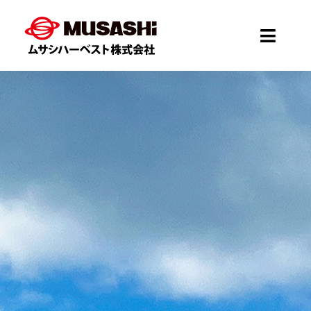
Skip
to
Toggle
content
Naviga
Home
会社概要
事業案内
お知らせ
採用情報